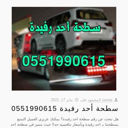
sarraa المحمود
على
يناير 17, 2022
سطحة أحد رفيدة 0551990615
هل تبحث عن رقم سطحة احد رفيدة؟ يمكنك عزيزي العميل التمتع
بسطحتنا بـ احد رفيدة وبأسعار تنافسية جدا! حيث نتميز في سطحة احد