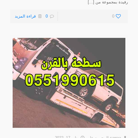
رفيدة بمجموعة من
[…]
0
0
قراءة المزيد
sarraa المحمود
على
يناير 17, 2022