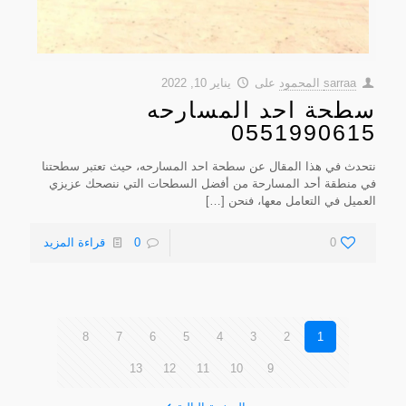
sarraa المحمود
على
يناير 10, 2022
سطحة احد المسارحه
0551990615
نتحدث في هذا المقال عن سطحة احد المسارحه، حيث تعتبر سطحتنا
في منطقة أحد المسارحة من أفضل السطحات التي ننصحك عزيزي
العميل في التعامل معها، فنحن
[…]
0
0
قراءة المزيد
8
7
6
5
4
3
2
1
13
12
11
10
9