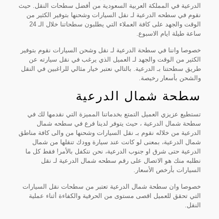
الدرعية في المملكة العربية السعودية من أفضل سطحات النقل. حيث
نقوم في سطحه الدرعية لـ نقل السيارات وشحنها بتوفير الكثير من
الوقت والجهد على كافة العملاء التي يطلبون سطحاتنا خلال الـ 24
ساعة طيلة ايام الاسبوع.
خصوصا واننا في سطحة الدرعية لـ نقل وشحن السيارات نقوم بتوفير
الكثير من الوقت والجهد لـ العميل الذي يرغب في نقل سيارته عن
طريق سطحتنا بـ الدرعية. بالتالي نعتبر خيار مثالي للراغبين في النقل
والشحن بأسعار رخيصة.
سطحة شمال الدرعية
تستطيع عزيزي العميل التمتع بخدماتنا المميزة التي نقدمها لك في
سطحة شمال الدرعية ، حيث يتوفر لدينا فرع في سطحه شمال
الدرعية من خلاله نقوم بـ نقل السيارات وشحنها من والى كافة مناطق
شمال الدرعية، بمعنى لو كانت عند سيارة وودك تنقلها من شمال
الدرعية حتى شرق او جنوب الدرعية، نحن نتكفل بالأمر! فقط كل ما
نطلبه منك هو الاتصال على رقم سطحه شمال الدرعية لـ نقل
السيارات بأرخص الأسعار.
خصوصا وان سطحة شمال الدرعية تعتبر من سطحات نقل السيارات
التي تحقق للعميل اقصى مستوى من الحرفية والكفاءة أثناء عملية
النقل.