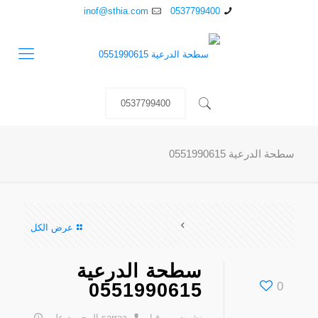
inof@sthia.com
0537799400
0537799400
سطحة الدرعية 0551990615
عرض الكل
سطحة الدرعية
0551990615
0
نشرت من قبل
sarraa المحمود
على