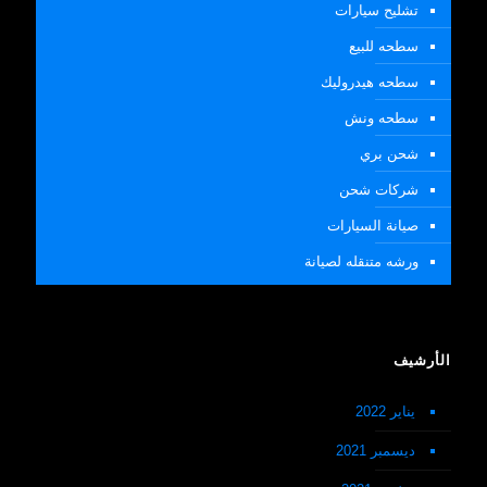
تشليح سيارات
سطحه للبيع
سطحه هيدروليك
سطحه ونش
شحن بري
شركات شحن
صيانة السيارات
ورشه متنقله لصيانة
الأرشيف
يناير 2022
ديسمبر 2021