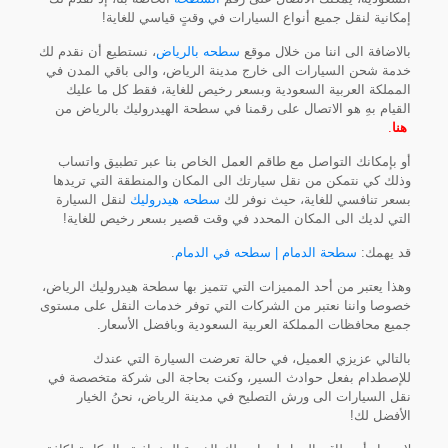
إمكانية لنقل جميع أنواع السيارات في وقتٍ قياسي للغاية!
بالاضافة الى اننا من خلال موقع
سطحه بالرياض
، نستطيع أن نقدم لك
خدمة شحن السيارات الى خارج مدينة الرياض، والى باقي المدن في
المملكة العربية السعودية وبسعر رخيص للغاية، فقط كل ما عليك
القيام بهِ هو الاتصال على رقمنا في سطحة الهيدروليك بالرياض من
هنا
.
أو بإمكانك التواصل مع طاقم العمل الخاص بنا عبر تطبيق واتساب
وذلك كي نتمكن من نقل سيارتك الى المكان والمنطقة التي تريدها
بسعر تنافسي للغاية، حيث نوفر لك
سطحه هيدروليك
لنقل السيارة
التي لديك الى المكان المحدد في وقت قصير بسعر رخيص للغاية!
قد يهمك:
سطحة الدمام | سطحه في الدمام
.
وهذا يعتبر من أحد المميزات التي تتميز بها سطحة هيدروليك الرياض،
خصوصا واننا نعتبر من الشركات التي توفر خدمات النقل على مستوى
جميع محافظات المملكة العربية السعودية وبافضل الأسعار.
بالتالي عزيزي العميل، في حالة تعرضت السيارة التي عندك
للإصطدام بفعل حوادث السير، وكنت بحاجة الى شركة متخصصة في
نقل السيارات الى ورش التصليح في مدينة الرياض، نحنُ الخيار
الأفضل لك!