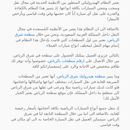
يعتبر النظام الهيدروليكي المتطور من الانظمة الحديثة في مجال نقل
وسحب وشحن السيارات بكافة انواعها، إذ يتميز هذا النظام بالكفاءة
والقدرة على نقل أي سيارة أياً كان حجمها وفي وقت قياسي وبأرخص
الأسعار!
بالاضافة الى ان النظام هذا يعتبر من الأنظمة المُستجدة في مجال
النقل داخل المملكة العربية السعودية، ونحن من خلال
سطحة شرق
الرياض
، نعتبر من اول السطحات التي قامت بإدخال هذا النظام في
إتمام مهام النقل لمختلف انواع سيارات العملاء.
بالتالي عزيزي العميل يمكنك الحصول على سطحه في شرق الرياض،
من خلال الاتصال على
ارقام سطحات بالرياض
، خصوصوا وأنه نوفر لك
طاقم متخصص في الاجابة والرد على إستفساراتكم كافة.
وما يميز
سطحه هيدروليك شرق الرياض
، أنها تعتبر من السطحات
السريعة للغاية في نقل السيارات بمختلف انواعها واشكالها واحجامها،
فلو كانت لديك سيارات رياضية مثلا وترغب في نقلها من شرق الرياض
الى منطقةٍ ما داخل المملكة، فإن موقع سطحة الرياض يعتبر الخيار
الأمثل لك!
إذ ننقل جميع أنواع السيارات الرياضية بكافة أحجامها بأسعار رخيصة
للغاية، بالاضافة الى اننا من خلال السطحة التابعة لنا في شرق
الرياض، سيتمكن العميل في نقل السيارة الخاصة به الى اي مكان في
وقت قياسي.