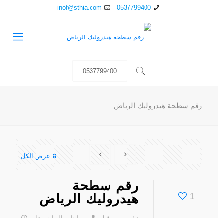
inof@sthia.com
0537799400
0537799400
رقم سطحة هيدروليك الرياض
عرض الكل
رقم سطحة
1
هيدروليك الرياض
نشرت من قبل
سطحات الرياض
على