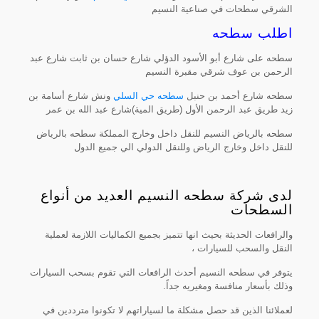
الشرقي سطحات في صناعية النسيم
اطلب سطحه
سطحه على شارع أبو الأسود الدؤلي شارع حسان بن ثابت شارع عبد
الرحمن بن عوف شرقي مقبرة النسيم
سطحه شارع أحمد بن حنبل
سطحه حي السلي
ونش شارع أسامة بن
زيد طريق عبد الرحمن الأول (طريق المية)شارع عبد الله بن عمر
سطحه بالرياض النسيم للنقل داخل وخارج المملكة سطحه بالرياض
للنقل داخل وخارج الرياض وللنقل الدولي الي جميع الدول
لدى شركة سطحه النسيم العديد من أنواع
السطحات
والرافعات الحديثة بحيث انها تتميز بجميع الكماليات اللازمة لعملية
النقل والسحب للسيارات ،
يتوفر في سطحه النسيم أحدث الرافعات التي تقوم بسحب السيارات
وذلك بأسعار منافسة ومغيريه جداً.
لعملائنا الذين قد حصل مشكلة ما لسياراتهم لا تكونوا مترددين في