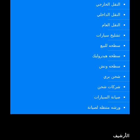
النقل الخارجي
النقل الداخلي
النقل العام
تشليح سيارات
سطحه للبيع
سطحه هيدروليك
سطحه ونش
شحن بري
شركات شحن
صيانة السيارات
ورشه متنقله لصيانة
الأرشيف