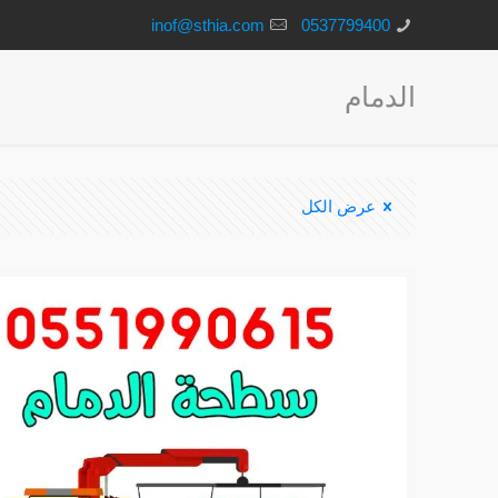
inof@sthia.com
0537799400
الدمام
عرض الكل