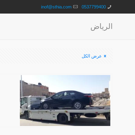
inof@sthia.com
0537799400
الرياض
عرض الكل