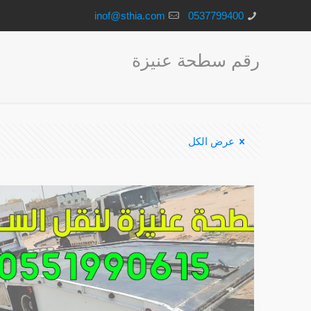
inof@sthia.com
0537799400
رقم سطحة عنيزة
عرض الكل