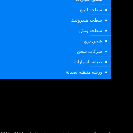
سطحه للبيع
سطحه هيدروليك
سطحه ونش
شحن بري
شركات شحن
صيانة السيارات
ورشه متنقله لصيانة